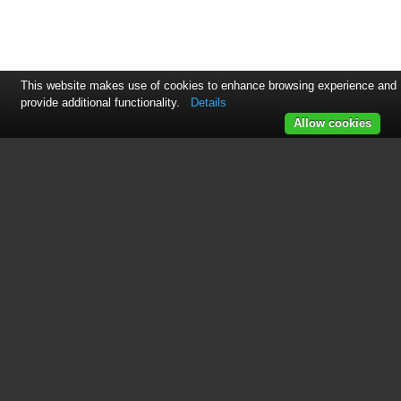
This website makes use of cookies to enhance browsing experience and
provide additional functionality.
Details
Allow cookies
This manual is related to the
following products:
Permatech 169018
169018