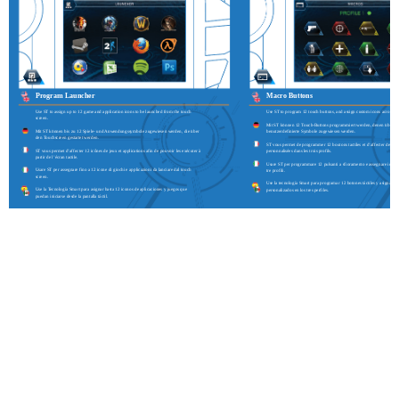
Program Launcher
Macro Buttons
Use ST to assign up to 12 game and application icons to be launched from the touch
Use ST to program 12 touch buttons, and assign custom icons across thr
screen.
Mit ST können 12 Touch-Buttons programmiert werden, denen über dre
Mit ST können bis zu 12 Spiele- und Anwendungssymbole zugewiesen werden, die über
benutzerdefinierte Symbole zugewiesen werden.
den Touchscreen gestartet werden.
ST vous permet de programmer 12 boutons tactiles et d’affecter des icô
ST vous permet d’affecter 12 icônes de jeux et applications afin de pouvoir les exécuter à
personnalisées dans les trois profils.
partir de l’écran tactile.
Usare ST per programmare 12 pulsanti a sfioramento e assegnare icone 
Usare ST per assegnare fino a 12 icone di giochi e applicazioni da lanciare dal touch
tre profili.
screen.
Use la tecnología Smart para programar 12 botones táctiles y asignar ic
Use la Tecnología Smart para asignar hasta 12 iconos de aplicaciones y juegos que
personalizados en los tres perfiles.
puedan iniciarse desde la pantalla táctil.