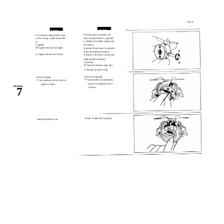
Page 50
Español
English
Para ajustar la tensión, uti­
For tension adjustment, turn
lizar el desarmador y apretar
screw using small screwdriv­
o aflojar el tornillo según sea
er.
Legend;
necesario.
X
Upper tension too tight
Apretar; Para hacer la tensión
más alta del hilo inferior.
y
Upper tension too loose
Aflojar; Para hacer la tensión
baja del hilo inferior.
Leyenda:
X
Tensión inferior más alta
y Tensión inferior baja
Poner el cangrejo.
Attach shuttle.
* Para facilitar la operación,
* Lay machine on its back to
poner la máquina en la
make it easier.
Section
7
trasera.
Poner la tapa del cangrejo.
Attach shuttle cover.