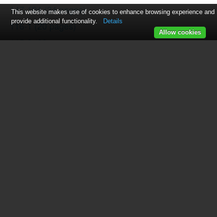
147-104
(34 pages)
This website makes use of cookies to enhance browsing experience and
provide additional functionality.
Details
116-1
(20 pages)
Allow cookies
115-2
(38 pages)
14U286
(40 pages)
14U286B
(21 pages)
114-4
(29 pages)
142W25
(10 pages)
147-81
(28 pages)
118
(16 pages)
136W105
(22 pages)
114-41
(20 pages)
147-4
(28 pages)
105-3
(30 pages)