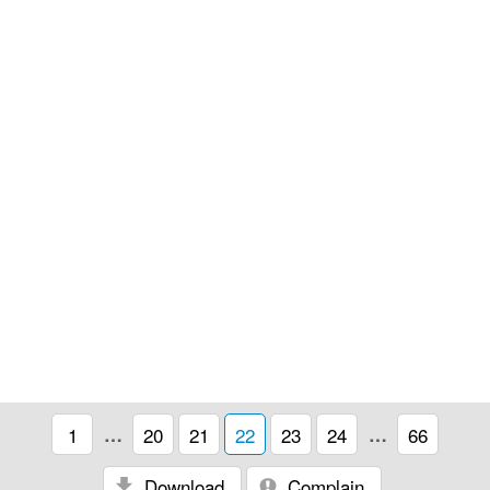
1
…
20
21
22
23
24
…
66
Download
Complain