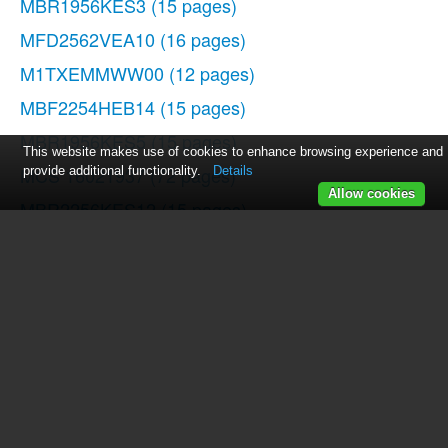
MBR1956KES3
(15 pages)
MFD2562VEA10
(16 pages)
M1TXEMMWW00
(12 pages)
MBF2254HEB14
(15 pages)
MBR1956KES5
(15 pages)
This website makes use of cookies to enhance browsing experience and
MCS 16021937
(72 pages)
provide additional functionality.
Details
Allow cookies
MBR2256KES12
(15 pages)
M8RXEGMXS
(42 pages)
GZ262GEKB
(8 pages)
MFI2665XEW
(70 pages)
MBF1956KEW11
(15 pages)
MFD2562VEM3
(16 pages)
Top Mount Refrigerator 61005299
(16 pages)
W10359302A
(74 pages)