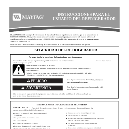
INSTRUCCIONES PARA EL
USUARIO DEL REFRIGERADOR
LE AGRADECEMOS la compra de este producto de alta calidad. Si usted experimenta un problema que no se haya cubierto en
SOLUCIÓN DE PROBLEMAS, visite nuestro sitio de internet en
www.maytag.com
para obtener información adicional. Si
considera que aún necesita ayuda, llámenos al 1-800-688-9900. En Canadá, visite nuestro sitio de internet en
www.maytag.ca
o
llámenos al 1-800-807-6777.
Necesitará tener a mano su número de modelo y de la serie ubicados en el lado derecho del interior del refrigerador.
SEGURIDAD DEL REFRIGERADOR
Su seguridad y la seguridad de los demás es muy importante.
Hemos incluido muchos mensajes importantes de seguridad en este manual y en su electrodoméstico.
Lea y obedezca siempre
todos los mensajes de seguridad.
Este es el símbolo de advertencia de seguridad.
Este símbolo le llama la atención sobre peligros potenciales que pueden ocasionar la muerte o una lesión a
usted y a los demás.
Todos los mensajes de seguridad irán a continuación del símbolo de advertencia de seguridad y de la palabra
“PELIGRO” o “ADVERTENCIA”. Estas palabras significan:
PELIGRO
Si no sigue las instrucciones de inmediato, usted puede
morir o sufrir una lesión grave.
ADVERTENCIA
Si no sigue las instrucciones, usted puede morir o sufrir
una lesión grave.
Todos los mensajes de seguridad le dirán el peligro potencial, le dirán cómo reducir las posibilidades de sufrir una lesión y lo que
puede suceder si no se siguen las instrucciones.
INSTRUCCIONES IMPORTANTES DE SEGURIDAD
ADVERTENCIA:
Para reducir el riesgo de incendio, choque eléctrico, o lesiones personales al usar su refrigerador siga
estas precauciones básicas, incluidas las siguientes:
Remueva las puertas de su refrigerador viejo.
Conecte a un contacto de pared de conexión a tierra de
■
■
3 terminales.
Use un limpiador no inflamable.
■
No quite la terminal de conexión a tierra.
Mantenga los materiales y vapores inflamables, tales como
■
■
gasolina, alejados del refrigerador.
No use un adaptador.
■
Use dos o más personas para mover e instalar el
No use un cable eléctrico de extensión.
■
■
refrigerador.
Desconecte el suministro de energía antes de darle servicio.
■
Desconecte el suministro de energía antes de instalar la
■
Vuelva a colocar todos los componentes y paneles antes de