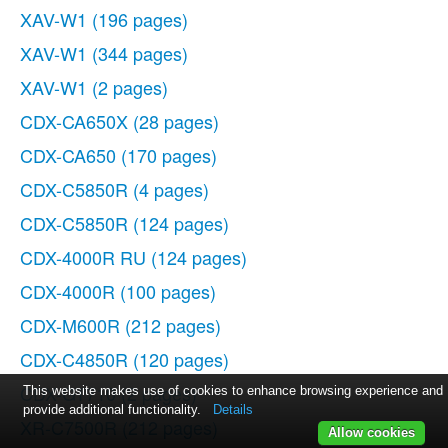
XAV-W1
(196 pages)
XAV-W1
(344 pages)
XAV-W1
(2 pages)
CDX-CA650X
(28 pages)
CDX-CA650
(170 pages)
CDX-C5850R
(4 pages)
CDX-C5850R
(124 pages)
CDX-4000R RU
(124 pages)
CDX-4000R
(100 pages)
CDX-M600R
(212 pages)
CDX-C4850R
(120 pages)
CDX-GT710
(2 pages)
This website makes use of cookies to enhance browsing experience and
provide additional functionality.
Details
XR-C7500R
(212 pages)
Allow cookies