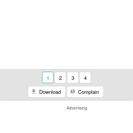
1
2
3
4
Download
Complain
Advertising