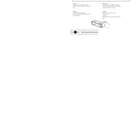
Caution
Precaución
Cautionary notice for handling the bracket 1.
Advertencia sobre la manipulación del soporte 1.
Handle the bracket carefully to avoid injuring your
Tenga mucho cuidado al manipular el soporte para
fingers.
evitar posibles lesiones en los dedos.
Varning
Cuidado
Att observera angående konsolen 1.
Aviso sobre as precauções a tomar no
Hantera konsolen med största aktsamhet så att du
manuseamento
inte skadar fingrarna.
do suporte 1.
Pegue no suporte com cuidado para não magoar os
dedos.