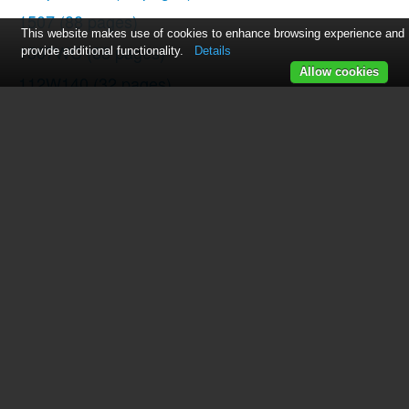
1507
(88 pages)
This website makes use of cookies to enhance browsing experience and
1507WC
(88 pages)
provide additional functionality.
Details
Allow cookies
112W140
(32 pages)
147-2
(30 pages)
114-33
(43 pages)
119-3
(23 pages)
14K1
(10 pages)
147-104
(34 pages)
116-1
(20 pages)
115-2
(38 pages)
14U286
(40 pages)
14U286B
(21 pages)
114-4
(29 pages)