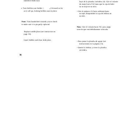
seated on hook race.
bayo de la plancha corredera (4). Gire el volante
de mano hacia Vd. hasta que la caja de bobi­
na se aloje en su sitio.
e Turn bobbin case holder (
) forward as far
1
as it will go, locking bobbin case in place.
• Gire la palanca (1) hacia adelante hasta
su tope, bloqueando la caja de bobina en
su sitio.
Note:
Turn handwheel towards you to check
to make sure it is properly replaced.
Nota:
Gire el volante hacia Vd. para asegu­
rarse de que está debidamente colocada.
Replace needle plate (see instruction on
page 14).
Insert bobbin and close slide plate.
• Para poner la plancha de aguja (ver
instrucciones en la página 14).
• Inserte la bobina y cierre la plancha
corredera.
70