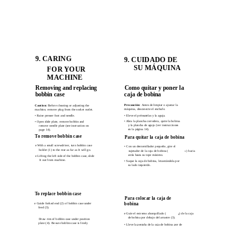
9. CARING
9. CUIDADO DE
SU MÁQUINA
FOR YOUR
MACHINE
Como quitar y poner la
Removing and replacing
caja de bobina
bobbin case
Precaución:
Antes de limpiar o ajustar la
Caution:
Before cleaning or adjusting the
máquina, desconecte el enchufe.
machine, remove plug from the socket outlet.
• Eleve el prénsatelas y la aguja.
• Raise presser foot and needle.
• Abra la plancha corredera, quite la bobina
• Open slide plate, remove bobbin and
y la plancha de aguja (ver instrucciones
remove needle plate (see instruction on
en la página 14).
page 14).
To remove bobbin case
Para quitar la caja de bobina
e With a small screwdriver, turn bobbin case
• Con un destornillador pequeño, gire el
holder (1) to the rear as far as It will go.
sujetador de la caja de bobina (
) hacia
1
atrás hasta su tope máximo.
e Lifting the left side of the bobbin case, slide
It out from machine.
• Saque la caja de bobina, levantándola por
su lado izquierdo.
To replace bobbin case
Para colocar la caja de
bobina
e Guide forked end (2) of bobbin case under
feed (3).
e Guíe el extremo ahorquillado (
) de la caja
2
de bobina por debajo del arrastre (3).
Draw rim of bobbin case under position
plate (4). Be sure bobbin case is freely
• Lleve la pestaña de la caja de bobina por de